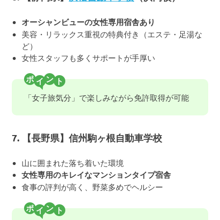
オーシャンビューの女性専用宿舎あり
美容・リラックス重視の特典付き（エステ・足湯な
ど）
女性スタッフも多くサポートが手厚い
ポ
ン
「女子旅気分」で楽しみながら免許取得が可能
7. 【長野県】信州駒ヶ根自動車学校
山に囲まれた落ち着いた環境
女性専用のキレイなマンションタイプ宿舎
食事の評判が高く、野菜多めでヘルシー
ポ
ン