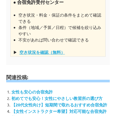
● 合宿免許受付センター
空き状況・料金・保証の条件をまとめて確認
できる
条件（地域／予算／日程）で候補を絞り込み
やすい
不安があれば問い合わせで確認できる
▶
空き状況を確認（無料）
関連投稿:
女性も安心の合宿免許
初めてでも安心！女性にやさしい教習所の選び方
【20代女性向け】短期間で取れるおすすめ合宿免許
【女性インストラクター希望】対応可能な合宿免許