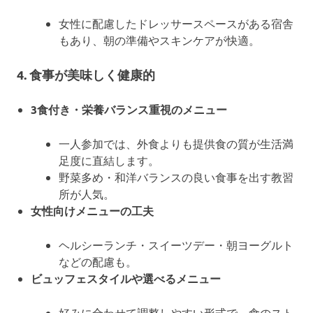
女性に配慮したドレッサースペースがある宿舎
もあり、朝の準備やスキンケアが快適。
4.
食事が美味しく健康的
3食付き・栄養バランス重視のメニュー
一人参加では、外食よりも提供食の質が生活満
足度に直結します。
野菜多め・和洋バランスの良い食事を出す教習
所が人気。
女性向けメニューの工夫
ヘルシーランチ・スイーツデー・朝ヨーグルト
などの配慮も。
ビュッフェスタイルや選べるメニュー
好みに合わせて調整しやすい形式で、食のスト