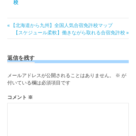
校
投
前
【北海道から九州】全国人気合宿免許校マップ
の
次
稿
【スケジュール柔軟】働きながら取れる合宿免許校
記
の
ナ
事:
記
ビ
事:
ゲ
返信を残す
ー
シ
メールアドレスが公開されることはありません。
※
が
ョ
付いている欄は必須項目です
ン
コメント
※