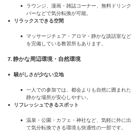
ラウンジ、漫画・雑誌コーナー、無料ドリンク
バーなどで気分転換が可能。
リラックスできる空間
マッサージチェア・アロマ・静かな談話室など
を完備している教習所もあります。
7.
静かな周辺環境・自然環境
騒がしさが少ない立地
一人での参加では、都会よりも自然に囲まれた
静かな場所が安心しやすい。
リフレッシュできるスポット
温泉・公園・カフェ・神社など、気軽に外に出
て気分転換できる環境も快適性の一部です。