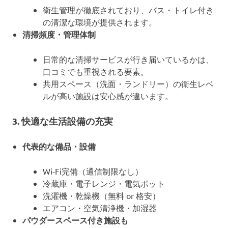
衛生管理が徹底されており、バス・トイレ付き
の清潔な環境が提供されます。
清掃頻度・管理体制
日常的な清掃サービスが行き届いているかは、
口コミでも重視される要素。
共用スペース（洗面・ランドリー）の衛生レベ
ルが高い施設は安心感が違います。
3.
快適な生活設備の充実
代表的な備品・設備
Wi-Fi完備（通信制限なし）
冷蔵庫・電子レンジ・電気ポット
洗濯機・乾燥機（無料 or 格安）
エアコン・空気清浄機・加湿器
パウダースペース付き施設も