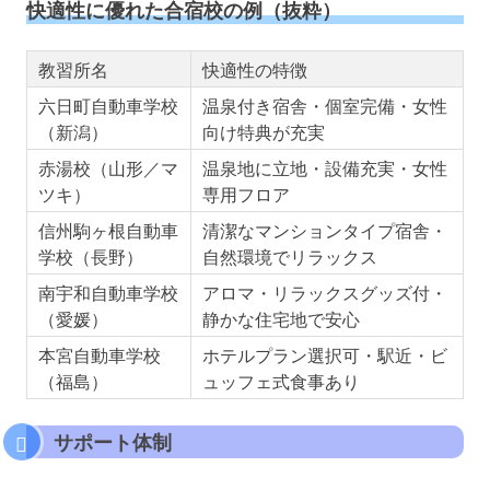
快適性に優れた合宿校の例（抜粋）
教習所名
快適性の特徴
六日町自動車学校
温泉付き宿舎・個室完備・女性
（新潟）
向け特典が充実
赤湯校（山形／マ
温泉地に立地・設備充実・女性
ツキ）
専用フロア
信州駒ヶ根自動車
清潔なマンションタイプ宿舎・
学校（長野）
自然環境でリラックス
南宇和自動車学校
アロマ・リラックスグッズ付・
（愛媛）
静かな住宅地で安心
本宮自動車学校
ホテルプラン選択可・駅近・ビ
（福島）
ュッフェ式食事あり
サポート体制