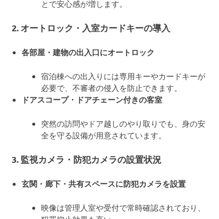
とで安心感が増します。
2.
オートロック・入室カードキーの導入
各部屋・建物の出入口にオートロック
宿泊棟への出入りには専用キーやカードキーが
必要で、不審者の侵入を防止できます。
ドアスコープ・ドアチェーン付きの客室
突然の訪問やドア越しのやり取りでも、身の安
全を守る設備が用意されています。
3.
監視カメラ・防犯カメラの設置状況
玄関・廊下・共有スペースに防犯カメラを設置
映像は管理人室や受付で常時確認されており、