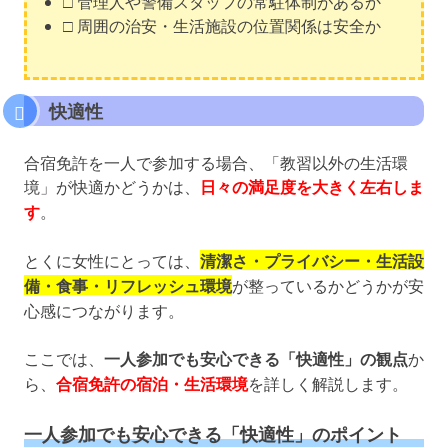
□ 管理人や警備スタッフの常駐体制があるか
□ 周囲の治安・生活施設の位置関係は安全か
快適性
合宿免許を一人で参加する場合、「教習以外の生活環
境」が快適かどうかは、
日々の満足度を大きく左右しま
す
。
とくに女性にとっては、
清潔さ・プライバシー・生活設
備・食事・リフレッシュ環境
が整っているかどうかが安
心感につながります。
ここでは、
一人参加でも安心できる「快適性」の観点
か
ら、
合宿免許の宿泊・生活環境
を詳しく解説します。
一人参加でも安心できる「快適性」のポイント