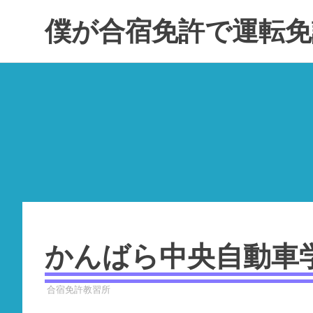
コ
僕が合宿免許で運転免
ン
テ
ン
ツ
へ
ス
キ
ッ
プ
かんばら中央自動車
2023年3月27日
YYYPRO
合宿免許教習所