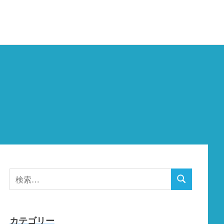
検
検
索
索
対
象:
カテゴリー