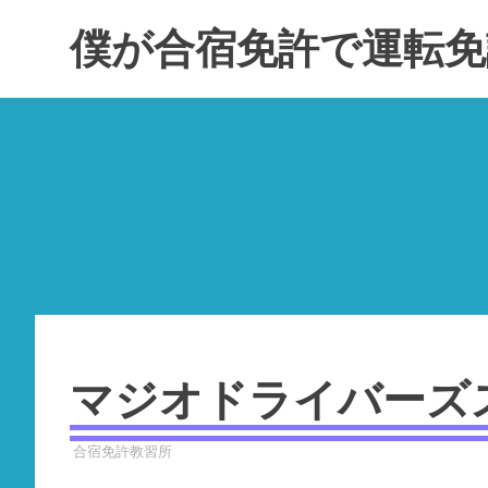
コ
僕が合宿免許で運転免
ン
テ
ン
ツ
へ
ス
キ
ッ
プ
マジオドライバーズ
2023年9月19日
YYYPRO
合宿免許教習所