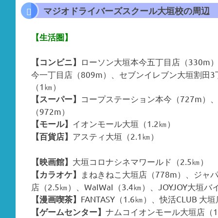
マジオドライバーズスクール大垣校の周辺
【生活圏】
ローソン大垣本今五丁目店（330m
【コンビニ】
今一丁目店（809m）、セブンイレブン大垣割田3
（1㎞）
コープステーション本今（727m）、M
【スーパー】
（972m）
イオンモール大垣（1.2㎞）
【モール】
アスティ大垣（2.1㎞）
【百貨店】
大垣コロナシネマワールド（2.5㎞）
【映画館】
まねきねこ大垣店（778m）、ジャ
【カラオケ】
店（2.5㎞）、WaIWaI（3.4㎞）、JOYJOY大垣
FANTASY（1.6㎞）、快活CLUB 大
【漫画喫茶】
ナムコイオンモール大垣店（1
【ゲームセンター】