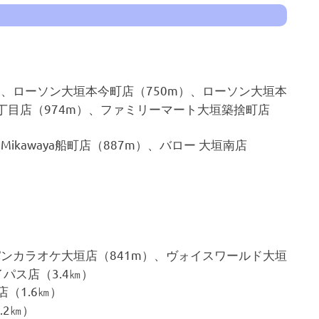
）、ローソン大垣本今町店（750m）、ローソン大垣本
丁目店（974m）、ファミリーマート大垣築捨町店
ikawaya船町店（887m）、バロー 大垣南店
パンカラオケ大垣店（841m）、ヴォイスワールド大垣
バイパス店（3.4㎞）
垣店（1.6㎞）
.2㎞）