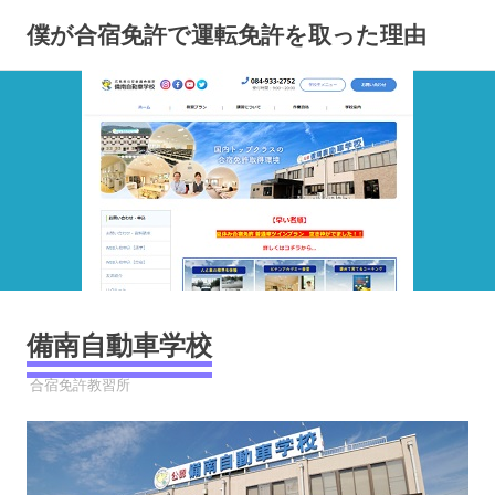
コ
僕が合宿免許で運転免許を取った理由
ン
テ
ン
ツ
へ
ス
キ
ッ
プ
備南自動車学校
2023年3月27日
YYYPRO
合宿免許教習所