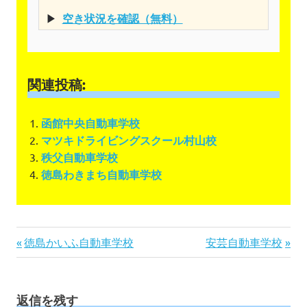
▶
空き状況を確認（無料）
関連投稿:
函館中央自動車学校
マツキドライビングスクール村山校
秩父自動車学校
徳島わきまち自動車学校
投
前
次
徳島かいふ自動車学校
安芸自動車学校
の
の
稿
記
記
ナ
事:
事:
ビ
返信を残す