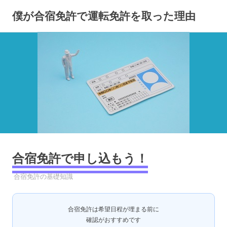
コ
僕が合宿免許で運転免許を取った理由
ン
テ
ン
ツ
へ
ス
キ
ッ
プ
合宿免許で申し込もう！
2022年11月14日
YYYPRO
合宿免許の基礎知識
合宿免許は希望日程が埋まる前に
確認がおすすめです