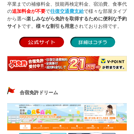
卒業までの補修料金、技能再検定料金、宿泊費、食事代
の
追加料金が不要
で
往復交通費支給
で様々な部屋タイプ
から選べ
楽しみながら免許を取得するために便利な予約
サイト
です。
様々な割引も用意
されておりお得です。
合宿免許ドリーム