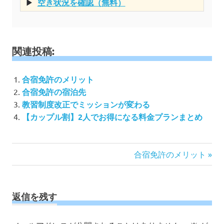
▶
空き状況を確認（無料）
関連投稿:
合宿免許のメリット
合宿免許の宿泊先
教習制度改正でミッションが変わる
【カップル割】2人でお得になる料金プランまとめ
投
次
合宿免許のメリット
の
稿
記
ナ
事:
ビ
返信を残す
ゲ
ー