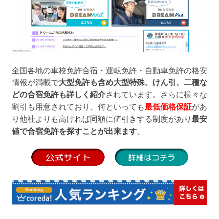
全国各地の車校免許合宿・運転免許・自動車免許の格安
情報が満載で
大型免許も含め大型特殊、けん引、二種な
どの合宿免許も詳しく紹介
されています。さらに様々な
割引も用意されており、何といっても
最低価格保証
があ
り他社よりも高ければ同額に値引きする制度があり
最安
値で合宿免許を探すことが出来ます
。