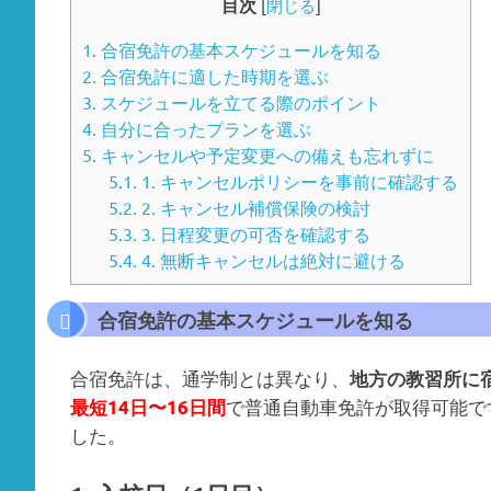
目次
[
閉じる
]
1.
合宿免許の基本スケジュールを知る
2.
合宿免許に適した時期を選ぶ
3.
スケジュールを立てる際のポイント
4.
自分に合ったプランを選ぶ
5.
キャンセルや予定変更への備えも忘れずに
5.1.
1. キャンセルポリシーを事前に確認する
5.2.
2. キャンセル補償保険の検討
5.3.
3. 日程変更の可否を確認する
5.4.
4. 無断キャンセルは絶対に避ける
合宿免許の基本スケジュールを知る
合宿免許は、通学制とは異なり、
地方の教習所に
で普通自動車免許が取得可能で
最短14日〜16日間
した。