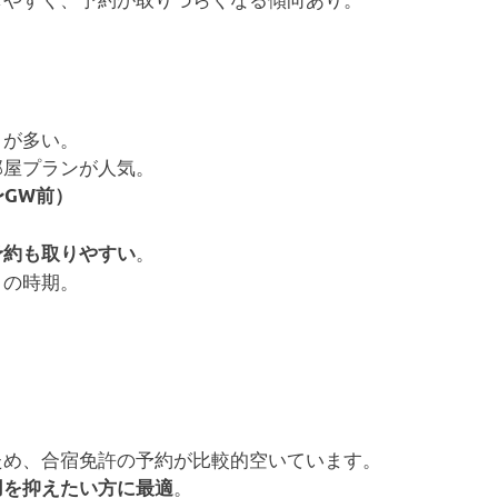
とが多い。
部屋プランが人気。
〜GW前）
。
予約も取りやすい
目の時期。
め
ため、合宿免許の予約が比較的空いています。
。
用を抑えたい方に最適