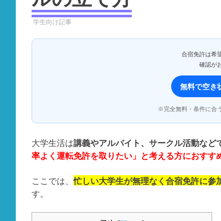
2025年8月31日
YYYPRO
学生向け記事
合宿免許は希
確認が
無料で空き
※完全無料・条件に合
大学生活は
講義やアルバイト、サークル活動など
率よく運転免許を取りたい」と考える方におすす
ここでは、
忙しい大学生が無理なく合宿免許に参
す。