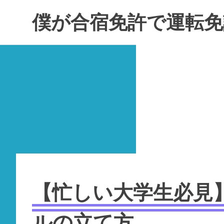
コ
僕が合宿免許で運転免
ン
テ
ン
ツ
へ
ス
キ
ッ
プ
【忙しい大学生必見
ルの立て方