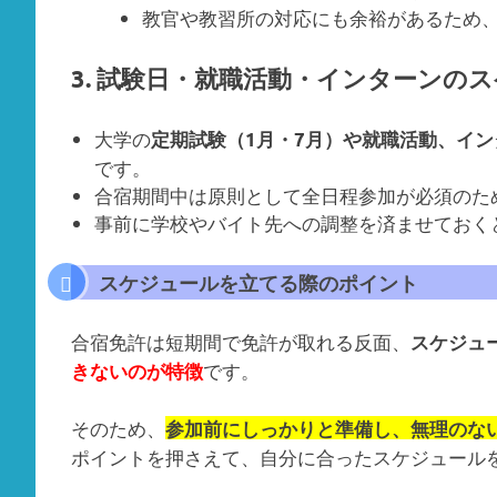
教官や教習所の対応にも余裕があるため
3. 試験日・就職活動・インターンの
大学の
定期試験（1月・7月）や就職活動、イ
です。
合宿期間中は原則として全日程参加が必須のた
事前に学校やバイト先への調整を済ませておく
スケジュールを立てる際のポイント
合宿免許は短期間で免許が取れる反面、
スケジュ
です。
きないのが特徴
そのため、
参加前にしっかりと準備し、無理のな
ポイントを押さえて、自分に合ったスケジュール