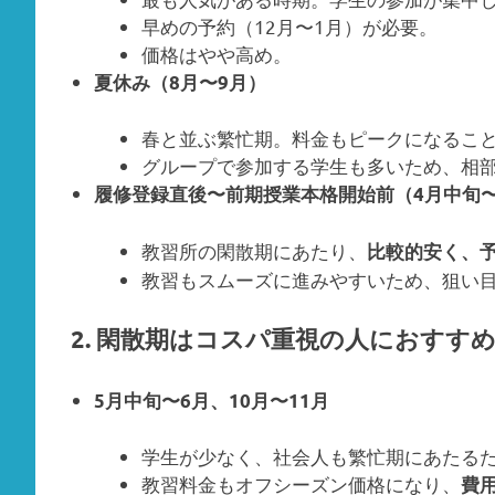
早めの予約（12月〜1月）が必要。
価格はやや高め。
夏休み（8月〜9月）
春と並ぶ繁忙期。料金もピークになるこ
グループで参加する学生も多いため、相
履修登録直後〜前期授業本格開始前（4月中旬
教習所の閑散期にあたり、
比較的安く、
教習もスムーズに進みやすいため、狙い
2. 閑散期はコスパ重視の人におすす
5月中旬〜6月、10月〜11月
学生が少なく、社会人も繁忙期にあたる
教習料金もオフシーズン価格になり、
費