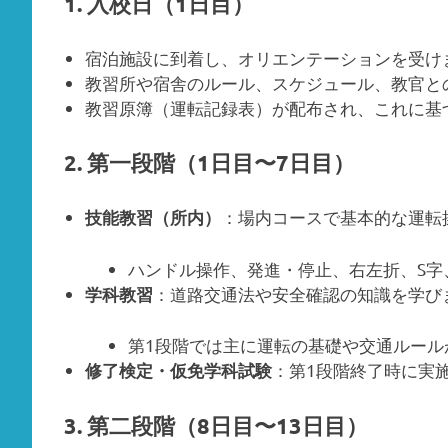
1. 入校日（1日目）
宿泊施設に到着し、オリエンテーションを受け
教習所や宿舎のルール、スケジュール、教官と
教習原簿（運転記録表）が配布され、これに基
2. 第一段階（1日目〜7日目）
：場内コースで基本的な運転
技能教習（所内）
ハンドル操作、発進・停止、右左折、S字
：道路交通法や安全確認の知識を学び
学科教習
第1段階では主に運転の基礎や交通ルール
：第1段階終了時に実
修了検定・仮免学科試験
3. 第二段階（8日目〜13日目）