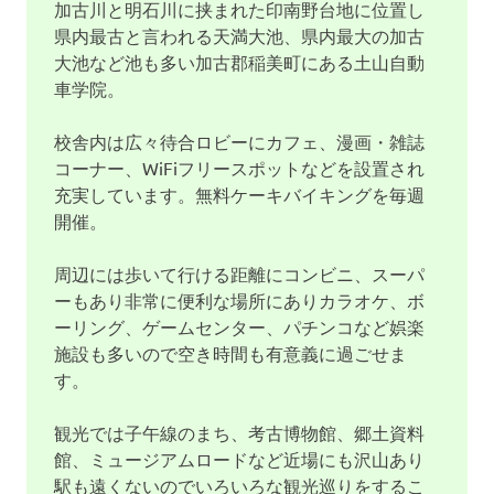
加古川と明石川に挟まれた印南野台地に位置し
県内最古と言われる天満大池、県内最大の加古
大池など池も多い加古郡稲美町にある土山自動
車学院。
校舎内は広々待合ロビーにカフェ、漫画・雑誌
コーナー、WiFiフリースポットなどを設置され
充実しています。無料ケーキバイキングを毎週
開催。
周辺には歩いて行ける距離にコンビニ、スーパ
ーもあり非常に便利な場所にありカラオケ、ボ
ーリング、ゲームセンター、パチンコなど娯楽
施設も多いので空き時間も有意義に過ごせま
す。
観光では子午線のまち、考古博物館、郷土資料
館、ミュージアムロードなど近場にも沢山あり
駅も遠くないのでいろいろな観光巡りをするこ