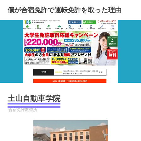
コ
僕が合宿免許で運転免許を取った理由
ン
テ
ン
ツ
へ
ス
キ
ッ
プ
土山自動車学院
2023年3月27日
YYYPRO
合宿免許教習所