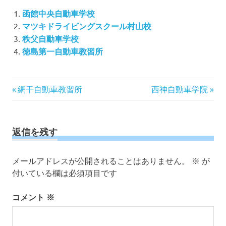
函館中央自動車学校
マツキドライビングスクール村山校
秩父自動車学校
徳島第一自動車教習所
投
前
次
網干自動車教習所
西神自動車学院
の
の
稿
記
記
ナ
事:
事:
ビ
返信を残す
ゲ
ー
メールアドレスが公開されることはありません。
※
が
シ
付いている欄は必須項目です
ョ
ン
コメント
※