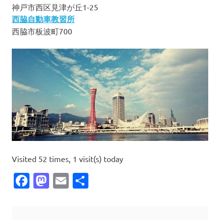
神戸市西区見津が丘1-25
西脇自動車教習所
西脇市板波町700
Visited 52 times, 1 visit(s) today
Facebook
Mastodon
Email
共
有