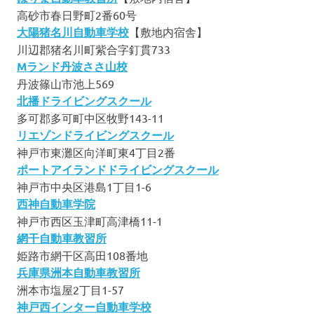
高砂市春日野町2番60号
大陽猪名川自動車学校
【敷地内宿舎】
川辺郡猪名川町紫合字釘貫733
Mランド丹波ささ山校
丹波篠山市池上569
北播ドライビングスクール
多可郡多可町中区牧野143-11
リエゾンドライビングスクール
神戸市東灘区向洋町東4丁目2番
ポートアイランドドライビングスクール
神戸市中央区港島1丁目1-6
西神自動車学院
神戸市西区玉津町高津橋11-1
網干自動車教習所
姫路市網干区高田108番地
兵庫県洲本自動車教習所
洲本市塩屋2丁目1-57
神戸西インター自動車学校