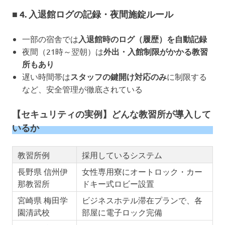
■ 4. 入退館ログの記録・夜間施錠ルール
一部の宿舎では
入退館時のログ（履歴）を自動記録
夜間（21時～翌朝）は
外出・入館制限がかかる教習
所もあり
遅い時間帯は
スタッフの鍵開け対応のみ
に制限する
など、安全管理が徹底されている
【セキュリティの実例】どんな教習所が導入して
いるか
教習所例
採用しているシステム
長野県 信州伊
女性専用寮にオートロック・カー
那教習所
ドキー式ロビー設置
宮崎県 梅田学
ビジネスホテル滞在プランで、各
園清武校
部屋に電子ロック完備