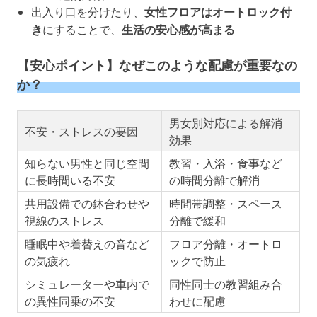
出入り口を分けたり、
女性フロアはオートロック付
き
にすることで、
生活の安心感が高まる
【安心ポイント】なぜこのような配慮が重要なの
か？
男女別対応による解消
不安・ストレスの要因
効果
知らない男性と同じ空間
教習・入浴・食事など
に長時間いる不安
の時間分離で解消
共用設備での鉢合わせや
時間帯調整・スペース
視線のストレス
分離で緩和
睡眠中や着替えの音など
フロア分離・オートロ
の気疲れ
ックで防止
シミュレーターや車内で
同性同士の教習組み合
の異性同乗の不安
わせに配慮