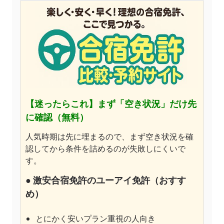
【迷ったらこれ】
まず「空き状況」だけ先
に確認（無料）
人気時期は先に埋まるので、まず空き状況を確
認してから条件を詰めるのが失敗しにくいで
す。
●
激安合宿免許のユーアイ免許
（おすす
め）
とにかく安いプラン重視の人向き