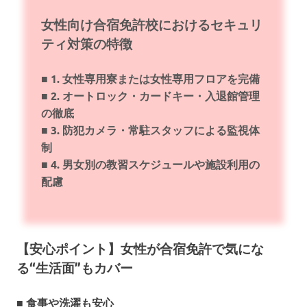
女性向け合宿免許校におけるセキュリ
ティ対策の特徴
■ 1. 女性専用寮または女性専用フロアを完備
■ 2. オートロック・カードキー・入退館管理
の徹底
■ 3. 防犯カメラ・常駐スタッフによる監視体
制
■ 4. 男女別の教習スケジュールや施設利用の
配慮
【安心ポイント】女性が合宿免許で気にな
る“生活面”もカバー
■ 食事や洗濯も安心