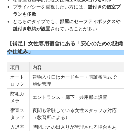
プライバシーを重視したい方には、
鍵付きの個室プ
ランも多数
どちらのタイプでも、
部屋にセーフティボックスや
鍵付き収納が設置
されていることが多い
【補足】女性専用宿舎にある「安心のための設備
や仕組み」
項目
内容
オート
建物入り口はカードキー・暗証番号式で
ロック
施錠管理
防犯カ
エントランス・廊下・共用部に設置
メラ
宿直ス
夜間も常駐している女性スタッフが対応
タッフ
（教習所による）
入退室
時間ごとの出入りが管理される場合もあ