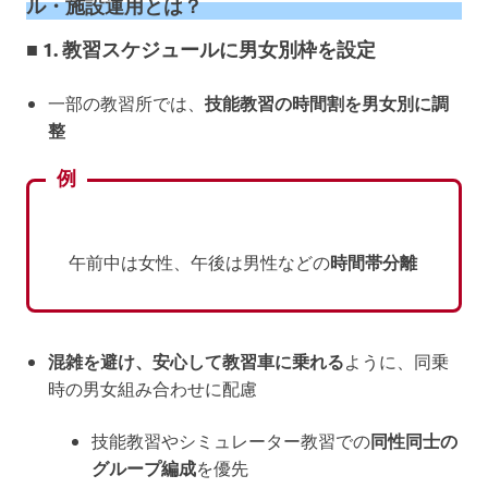
ル・施設運用とは？
■ 1. 教習スケジュールに男女別枠を設定
一部の教習所では、
技能教習の時間割を男女別に調
整
例
午前中は女性、午後は男性などの
時間帯分離
混雑を避け、安心して教習車に乗れる
ように、同乗
時の男女組み合わせに配慮
技能教習やシミュレーター教習での
同性同士の
グループ編成
を優先