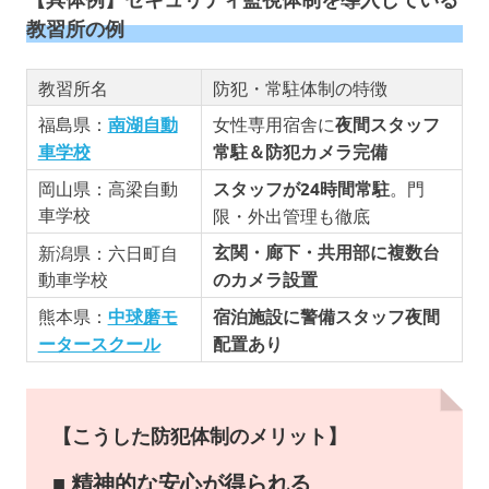
教習所の例
教習所名
防犯・常駐体制の特徴
福島県：
南湖自動
女性専用宿舎に
夜間スタッフ
車学校
常駐＆防犯カメラ完備
岡山県：高梁自動
スタッフが24時間常駐
。門
車学校
限・外出管理も徹底
玄関・廊下・共用部に複数台
新潟県：六日町自
動車学校
のカメラ設置
熊本県：
中球磨モ
宿泊施設に警備スタッフ夜間
ータースクール
配置あり
【こうした防犯体制のメリット】
■ 精神的な安心が得られる