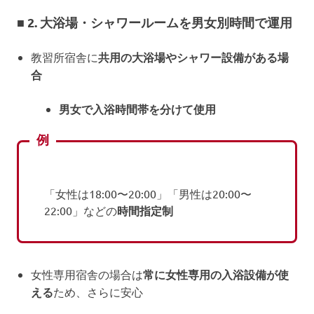
■ 2. 大浴場・シャワールームを男女別時間で運用
教習所宿舎に
共用の大浴場やシャワー設備がある場
合
男女で入浴時間帯を分けて使用
例
「女性は18:00〜20:00」「男性は20:00〜
22:00」などの
時間指定制
女性専用宿舎の場合は
常に女性専用の入浴設備が使
える
ため、さらに安心