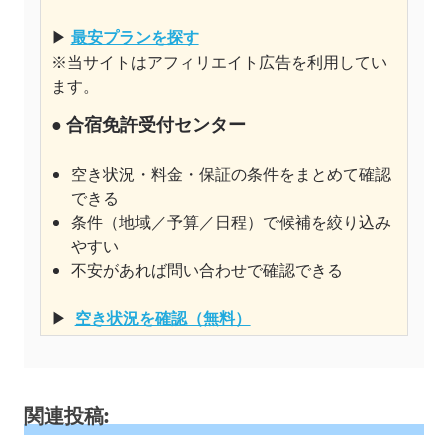
▶
最安プランを探す
※当サイトはアフィリエイト広告を利用してい
ます。
● 合宿免許受付センター
空き状況・料金・保証の条件をまとめて確認
できる
条件（地域／予算／日程）で候補を絞り込み
やすい
不安があれば問い合わせで確認できる
▶
空き状況を確認（無料）
関連投稿: