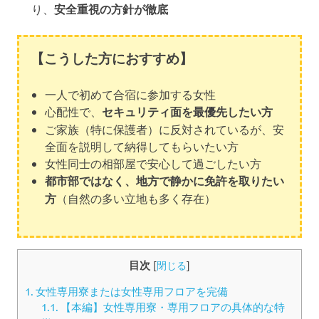
り、
安全重視の方針が徹底
【こうした方におすすめ】
一人で初めて合宿に参加する女性
心配性で、
セキュリティ面を最優先したい方
ご家族（特に保護者）に反対されているが、安
全面を説明して納得してもらいたい方
女性同士の相部屋で安心して過ごしたい方
都市部ではなく、地方で静かに免許を取りたい
方
（自然の多い立地も多く存在）
目次
[
閉じる
]
1.
女性専用寮または女性専用フロアを完備
1.1.
【本編】女性専用寮・専用フロアの具体的な特