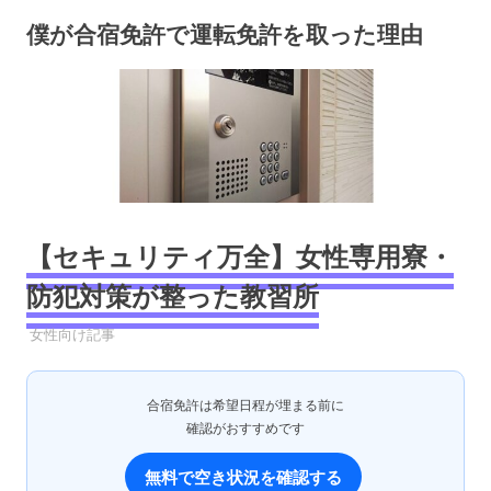
コ
僕が合宿免許で運転免許を取った理由
ン
テ
ン
ツ
へ
ス
キ
ッ
プ
【セキュリティ万全】女性専用寮・
防犯対策が整った教習所
2025年8月5日
YYYPRO
女性向け記事
合宿免許は希望日程が埋まる前に
確認がおすすめです
無料で空き状況を確認する