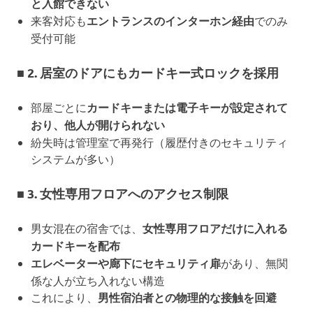
と入館できない
来客対応も
エントランスのインターホン経由
でのみ
受付可能
■ 2. 居室のドアにもカードキー式ロックを採用
部屋ごとに
カードキーまたは電子キーが設定されて
おり、他人が開けられない
紛失時は管理室で再発行（履歴付きのセキュリティ
システムが多い）
■ 3. 女性専用フロアへのアクセス制限
男女混在の宿舎では、
女性専用フロアだけに入れる
カードキーを配布
エレベーターや廊下にセキュリティ扉
があり、無関
係な人が立ち入れない構造
これにより、
男性宿泊者との物理的な接触を回避