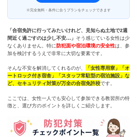
※完全無料・条件に合うプランをチェックできます
「合宿免許に行ってみたいけれど、見知らぬ土地で2週
間近く過ごすのは少し不安…」
そう感じている女性は少
なくありません。特に
防犯面や宿泊環境の安全性
は、参
加を検討するうえで非常に大切な要素です。
そんな不安を解消してくれるのが、
「女性専用寮」「オ
ートロック付き宿舎」「スタッフ常駐型の宿泊施設」な
ど、セキュリティ対策が万全の合宿免許校
です。
ここでは、女性一人でも安心して参加できる教習所の特
徴と、選び方のポイントを詳しくご紹介します。