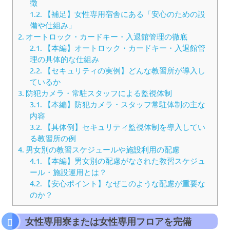
徴
1.2.
【補足】女性専用宿舎にある「安心のための設
備や仕組み」
2.
オートロック・カードキー・入退館管理の徹底
2.1.
【本編】オートロック・カードキー・入退館管
理の具体的な仕組み
2.2.
【セキュリティの実例】どんな教習所が導入し
ているか
3.
防犯カメラ・常駐スタッフによる監視体制
3.1.
【本編】防犯カメラ・スタッフ常駐体制の主な
内容
3.2.
【具体例】セキュリティ監視体制を導入してい
る教習所の例
4.
男女別の教習スケジュールや施設利用の配慮
4.1.
【本編】男女別の配慮がなされた教習スケジュ
ール・施設運用とは？
4.2.
【安心ポイント】なぜこのような配慮が重要な
のか？
女性専用寮または女性専用フロアを完備