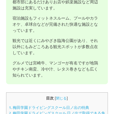
都市部にあるだけありお店や娯楽施設など周辺
施設は充実しています。
宿泊施設もフィットネスルーム、プールやカラ
オケ、卓球台などが完備された快適な施設とな
っています。
観光では近くにみやざき臨海公園があり、それ
以外にもみどころある観光スポットが多数点在
しています。
グルメでは宮崎牛、マンゴーが有名ですが地鶏
やチキン南蛮、冷や汁、レタス巻きなども広く
知られています。
目次
[
閉じる
]
1.
梅田学園ドライビングスクール日ノ出の特典
2.
梅田学園ドライビングスクール 日ノ出で取得できる免