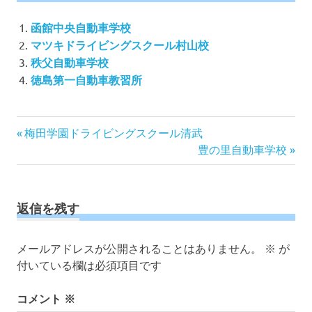
函館中央自動車学校
マツキドライビングスクール村山校
秩父自動車学校
徳島第一自動車教習所
投
前
梅田学園ドライビングスクール清武
の
次
稿
豊の里自動車学校
記
の
ナ
事:
記
ビ
事:
ゲ
返信を残す
ー
シ
メールアドレスが公開されることはありません。
※
が
ョ
付いている欄は必須項目です
ン
コメント
※