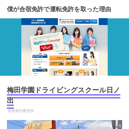
コ
僕が合宿免許で運転免許を取った理由
ン
テ
ン
ツ
へ
ス
キ
ッ
プ
梅田学園ドライビングスクール日ノ
出
2023年3月27日
YYYPRO
合宿免許教習所