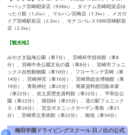
ーバック宮崎昭栄店（934m）、ダイナム宮崎昭栄店ゆ
ったり館（1.2㎞）、マルハン宮崎店（1.3㎞）、メガガ
イア宮崎駅前店（2.3㎞）、モナコパレス1000宮崎駅前
店（2.3㎞）
【観光地】
みやざき臨海公園（車7分）、宮崎科学技術館（車8
分）、宮崎中央公園文化の森（車8分）、宮崎市フェニ
ックス自然動物園（車10分）、フローランテ宮崎（車
14分）、宮崎神宮（車16分）、宮崎県総合博物館（車
19分）、青島神社（車22分）、商家資料館旧阪本家
（車22分）、佐土原歴史資料館（車22分）、平和台公
園（車22分）、堀切峠（車25分）、道の駅フェニック
ス（車26分）、宮交ボタニックガーデン青島（車21
分）、宮崎県立美術館（車22分）、御池（車54分）
梅田学園ドライビングスクール 日ノ出の公式