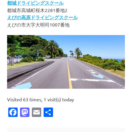
都城ドライビングスクール
都城市高城町桜木2281番地2
えびの高原ドライビングスクール
えびの市大字大明司1007番地
Visited 63 times, 1 visit(s) today
Facebook
Mastodon
Email
共
有