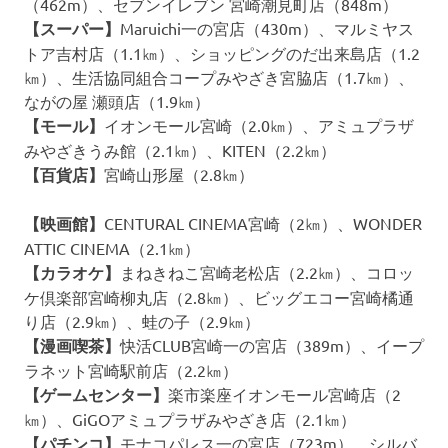
（462m）、セブンイレブン 宮崎潮見町店（848m）
【スーパー】
Maruichi一の宮店（430m）、マルミヤス
トア吉村店（1.1㎞）、ショッピングのだ出来島店（1.2
㎞）、生活協同組合コープみやざき宮脇店（1.7㎞）、
ながの屋 瀬頭店（1.9㎞）
【モール】
イオンモール宮崎（2.0㎞）、アミュプラザ
みやざきうみ館（2.1㎞）、KITEN（2.2㎞）
【百貨店】
宮崎山形屋（2.8㎞）
【映画館】
CENTURAL CINEMA宮崎（2㎞）、WONDER
ATTIC CINEMA（2.1㎞）
【カラオケ】
まねきねこ宮崎老松店（2.2㎞）、コロッ
ケ倶楽部宮崎柳丸店（2.8㎞）、ビッグエコー宮崎橘通
り店（2.9㎞）、蛙の子（2.9㎞）
【漫画喫茶】
快活CLUB宮崎一の宮店（389m）、イープ
ラネット宮崎駅前店（2.2㎞）
【ゲームセンター】
楽市楽座イオンモール宮崎店（2
㎞）、GiGOアミュプラザみやざき店（2.1㎞）
【パチンコ】
モナコパレス一の宮店（723m）、シルバ