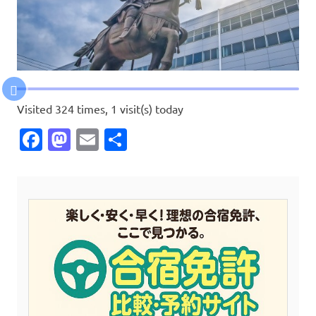
Visited 324 times, 1 visit(s) today
Facebook
Mastodon
Email
共
有