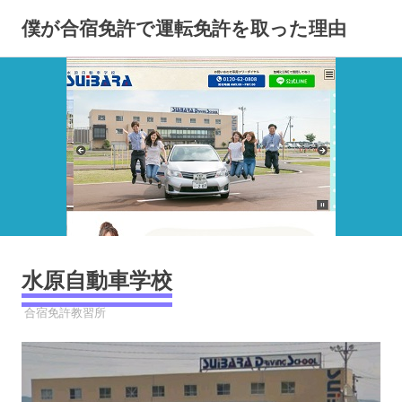
コ
僕が合宿免許で運転免許を取った理由
ン
テ
ン
ツ
へ
ス
キ
ッ
プ
水原自動車学校
2023年3月27日
YYYPRO
合宿免許教習所