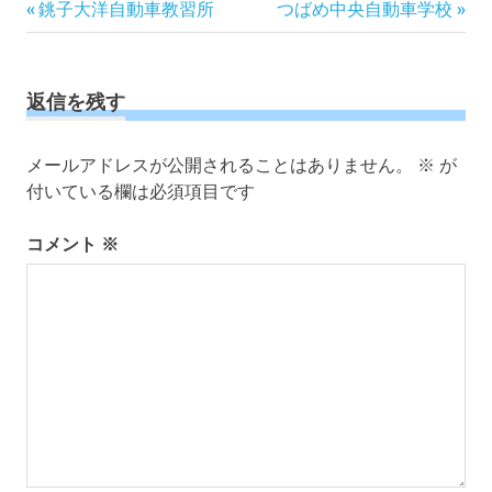
投
前
次
銚子大洋自動車教習所
つばめ中央自動車学校
の
の
稿
記
記
ナ
事:
事:
ビ
返信を残す
ゲ
ー
メールアドレスが公開されることはありません。
※
が
シ
付いている欄は必須項目です
ョ
ン
コメント
※