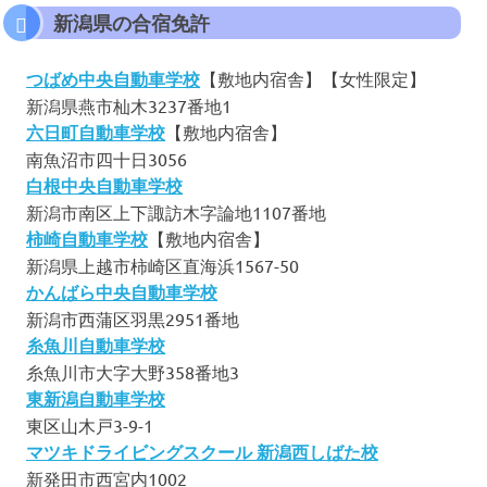
新潟県の合宿免許
つばめ中央自動車学校
【敷地内宿舎】【女性限定】
新潟県燕市杣木3237番地1
六日町自動車学校
【敷地内宿舎】
南魚沼市四十日3056
白根中央自動車学校
新潟市南区上下諏訪木字論地1107番地
柿崎自動車学校
【敷地内宿舎】
新潟県上越市柿崎区直海浜1567-50
かんばら中央自動車学校
新潟市西蒲区羽黒2951番地
糸魚川自動車学校
糸魚川市大字大野358番地3
東新潟自動車学校
東区山木戸3-9-1
マツキドライビングスクール 新潟西しばた校
新発田市西宮内1002