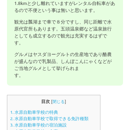
1.8kmと少し離れていますがレンタル自転車があ
るので不便という事は無いと思います。
観光は瓢湖まで車で８分ですし、同じ距離で水
原代官所もあります。五頭温泉郷など温泉旅行
としても成立するので観光は充実するはずで
す。
グルメはヤスダヨーグルトの生産地であり酪農
が盛んなので乳製品、しんぼこんにゃくなどが
ご当地グルメとして挙げられま
目次
[
閉じる
]
1.
水原自動車学校の特典
2.
水原自動車学校で取得できる免許種類
3.
水原自動車学校の宿泊施設