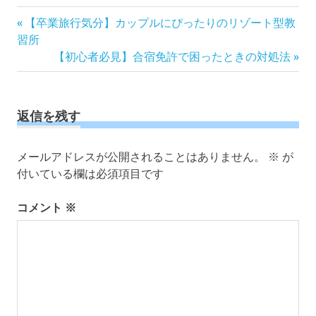
投
前
【卒業旅行気分】カップルにぴったりのリゾート型教
の
稿
習所
記
次
【初心者必見】合宿免許で困ったときの対処法
ナ
事:
の
ビ
記
ゲ
事:
ー
返信を残す
シ
ョ
メールアドレスが公開されることはありません。
※
が
ン
付いている欄は必須項目です
コメント
※