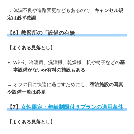
→ 体調不良や進路変更などもあるので、
キャンセル規
定は必ず確認
【6】教習所の「設備の有無」
【よくある見落とし】
Wi-Fi、冷暖房、洗濯機、乾燥機、机や椅子などの
基
本設備がないor有料の施設もある
→ オフの日に快適に過ごすためにも、
宿泊施設の写真
や設備一覧は必見
【7】
女性限定・年齢制限付きプランの適用条件
【よくある見落とし】