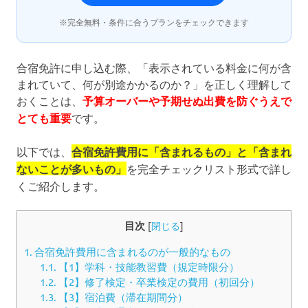
※完全無料・条件に合うプランをチェックできます
合宿免許に申し込む際、「表示されている料金に何が含
まれていて、何が別途かかるのか？」を正しく理解して
おくことは、
予算オーバーや予期せぬ出費を防ぐうえで
とても重要
です。
以下では、
合宿免許費用に「含まれるもの」と「含まれ
ないことが多いもの」
を完全チェックリスト形式で詳し
くご紹介します。
目次
[
閉じる
]
1.
合宿免許費用に含まれるのが一般的なもの
1.1.
【1】学科・技能教習費（規定時限分）
1.2.
【2】修了検定・卒業検定の費用（初回分）
1.3.
【3】宿泊費（滞在期間分）