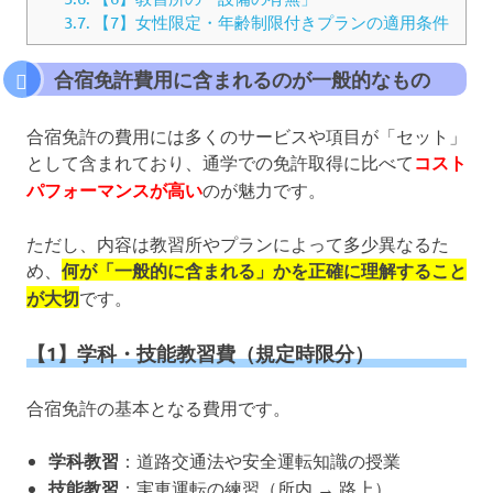
3.7.
【7】女性限定・年齢制限付きプランの適用条件
合宿免許費用に含まれるのが一般的なもの
合宿免許の費用には多くのサービスや項目が「セット」
として含まれており、通学での免許取得に比べて
コスト
パフォーマンスが高い
のが魅力です。
ただし、内容は教習所やプランによって多少異なるた
め、
何が「一般的に含まれる」かを正確に理解すること
が大切
です。
【1】学科・技能教習費（規定時限分）
合宿免許の基本となる費用です。
学科教習
：道路交通法や安全運転知識の授業
技能教習
：実車運転の練習（所内 → 路上）