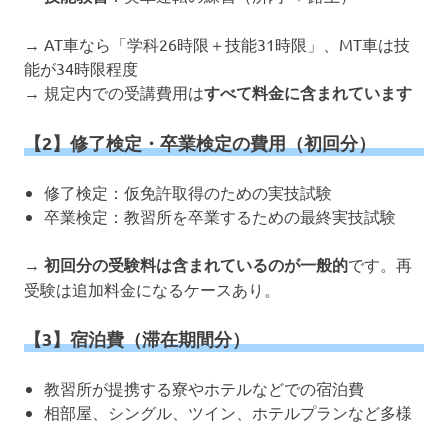
→ AT車なら「学科26時限＋技能31時限」、MT車は技
能が34時限程度
→ 規定内での受講費用は
すべて料金に含まれています
【2】修了検定・卒業検定の費用（初回分）
修了検定：仮免許取得のための実技試験
卒業検定：教習所を卒業するための最終実技試験
→
初回分の受験料は含まれているのが一般的
です。再
受験は追加料金になるケースあり。
【3】宿泊費（滞在期間分）
教習所が提携する寮やホテルなどでの宿泊費
相部屋、シングル、ツイン、ホテルプランなど多様