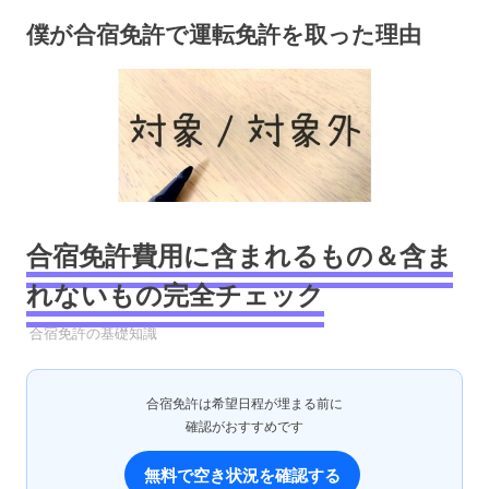
コ
僕が合宿免許で運転免許を取った理由
ン
テ
ン
ツ
へ
ス
キ
ッ
プ
合宿免許費用に含まれるもの＆含ま
れないもの完全チェック
2025年5月11日
YYYPRO
合宿免許の基礎知識
合宿免許は希望日程が埋まる前に
確認がおすすめです
無料で空き状況を確認する