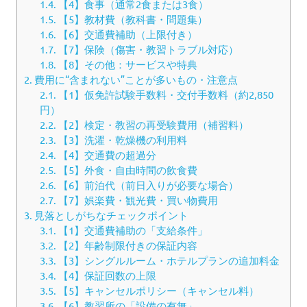
1.4.
【4】食事（通常2食または3食）
1.5.
【5】教材費（教科書・問題集）
1.6.
【6】交通費補助（上限付き）
1.7.
【7】保険（傷害・教習トラブル対応）
1.8.
【8】その他：サービスや特典
2.
費用に“含まれない”ことが多いもの・注意点
2.1.
【1】仮免許試験手数料・交付手数料（約2,850
円）
2.2.
【2】検定・教習の再受験費用（補習料）
2.3.
【3】洗濯・乾燥機の利用料
2.4.
【4】交通費の超過分
2.5.
【5】外食・自由時間の飲食費
2.6.
【6】前泊代（前日入りが必要な場合）
2.7.
【7】娯楽費・観光費・買い物費用
3.
見落としがちなチェックポイント
3.1.
【1】交通費補助の「支給条件」
3.2.
【2】年齢制限付きの保証内容
3.3.
【3】シングルルーム・ホテルプランの追加料金
3.4.
【4】保証回数の上限
3.5.
【5】キャンセルポリシー（キャンセル料）
3.6.
【6】教習所の「設備の有無」