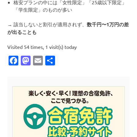
格安プランの中には「女性限定」「25歳以下限定」
「学生限定」のものが多い
→ 該当しないと割引が適用されず、
数千円〜1万円の差
が出ることも
Visited 54 times, 1 visit(s) today
Facebook
Mastodon
Email
共
有