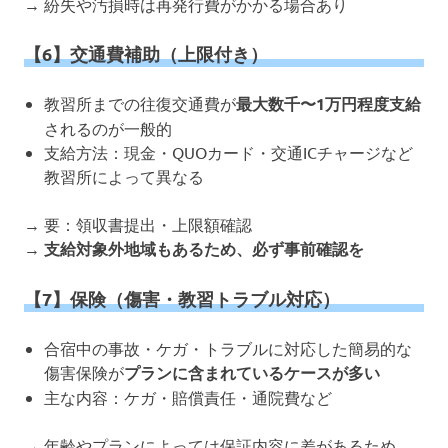
→ 紛失や汚損時は再発行費がかかる場合あり
【6】交通費補助（上限付き）
教習所までの往復交通費が
最大数千〜1万円程度支給
されるのが一般的
支給方法：現金・QUOカード・交通ICチャージなど
教習所によって異なる
→ 要：領収書提出・上限額確認
→
支給対象外地域もあるため、必ず事前確認を
【7】保険（傷害・教習トラブル対応）
合宿中の事故・ケガ・トラブルに対応した簡易的な
傷害保険が
プランに含まれているケースが多い
主な内容：ケガ・賠償責任・通院費など
→ 年齢やプランによっては保証内容に差があるため、