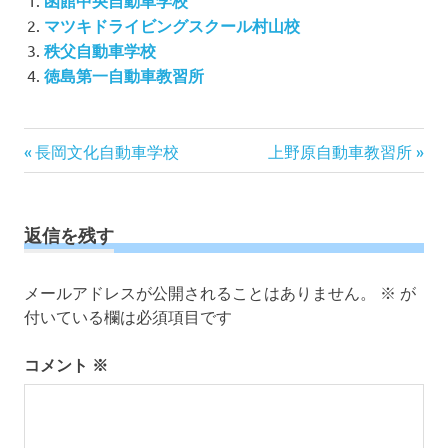
函館中央自動車学校
マツキドライビングスクール村山校
秩父自動車学校
徳島第一自動車教習所
投
前
次
長岡文化自動車学校
上野原自動車教習所
の
の
稿
記
記
ナ
事:
事:
ビ
返信を残す
ゲ
ー
メールアドレスが公開されることはありません。
※
が
シ
付いている欄は必須項目です
ョ
ン
コメント
※