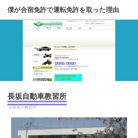
コ
僕が合宿免許で運転免許を取った理由
ン
テ
ン
ツ
へ
ス
キ
ッ
プ
長坂自動車教習所
2023年9月9日
YYYPRO
合宿免許教習所