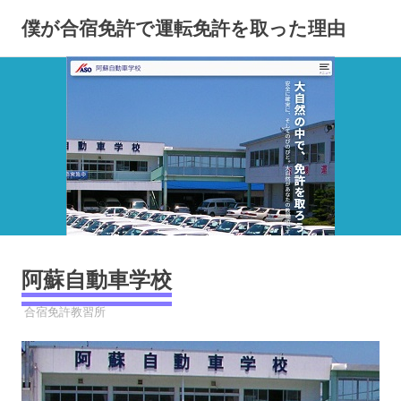
コ
僕が合宿免許で運転免許を取った理由
ン
テ
ン
ツ
へ
ス
キ
ッ
プ
阿蘇自動車学校
2023年9月30日
YYYPRO
合宿免許教習所