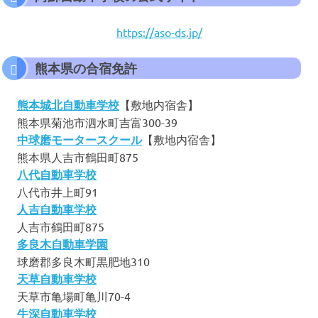
https://aso-ds.jp/
熊本県の合宿免許
熊本城北
自動車
学校
【敷地内宿舎】
熊本県菊池市泗水町吉富300-39
中球磨モータースクール
【敷地内宿舎】
熊本県人吉市鶴田町875
八代自動車学校
八代市井上町91
人吉自動車学校
人吉市鶴田町875
多良木自動車学園
球磨郡多良木町黒肥地310
天草自動車学校
天草市亀場町亀川70-4
牛深自動車学校