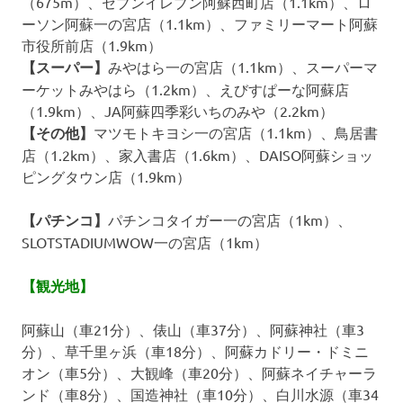
（675m）、セブンイレブン阿蘇西町店（1.1km）、ロ
ーソン阿蘇一の宮店（1.1km）、ファミリーマート阿蘇
市役所前店（1.9km）
【スーパー】
みやはら一の宮店（1.1km）、スーパーマ
ーケットみやはら（1.2km）、えびすぱーな阿蘇店
（1.9km）、JA阿蘇四季彩いちのみや（2.2km）
【その他】
マツモトキヨシ一の宮店（1.1km）、鳥居書
店（1.2km）、家入書店（1.6km）、DAISO阿蘇ショッ
ピングタウン店（1.9km）
【パチンコ】
パチンコタイガー一の宮店（1km）、
SLOTSTADIUMWOW一の宮店（1km）
【観光地】
阿蘇山（車21分）、俵山（車37分）、阿蘇神社（車3
分）、草千里ヶ浜（車18分）、阿蘇カドリー・ドミニ
オン（車5分）、大観峰（車20分）、阿蘇ネイチャーラ
ンド（車8分）、国造神社（車10分）、白川水源（車34