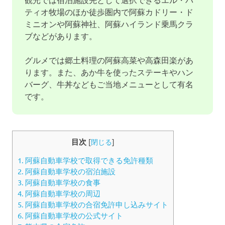
ティオ牧場のほか徒歩圏内で阿蘇カドリー・ド
ミニオンや阿蘇神社、阿蘇ハイランド乗馬クラ
ブなどがあります。
グルメでは郷土料理の阿蘇高菜や高森田楽があ
ります。また、あか牛を使ったステーキやハン
バーグ、牛丼などもご当地メニューとして有名
です。
目次
[
閉じる
]
1.
阿蘇自動車学校で取得できる免許種類
2.
阿蘇自動車学校の宿泊施設
3.
阿蘇自動車学校の食事
4.
阿蘇自動車学校の周辺
5.
阿蘇自動車学校の合宿免許申し込みサイト
6.
阿蘇自動車学校の公式サイト