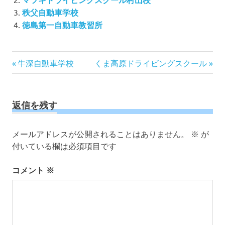
秩父自動車学校
徳島第一自動車教習所
投
前
次
牛深自動車学校
くま高原ドライビングスクール
の
の
稿
記
記
ナ
事:
事:
ビ
返信を残す
ゲ
ー
メールアドレスが公開されることはありません。
※
が
シ
付いている欄は必須項目です
ョ
ン
コメント
※