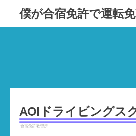
コ
僕が合宿免許で運転免
ン
テ
ン
ツ
へ
ス
キ
ッ
プ
AOIドライビングス
2023年9月18日
YYYPRO
合宿免許教習所