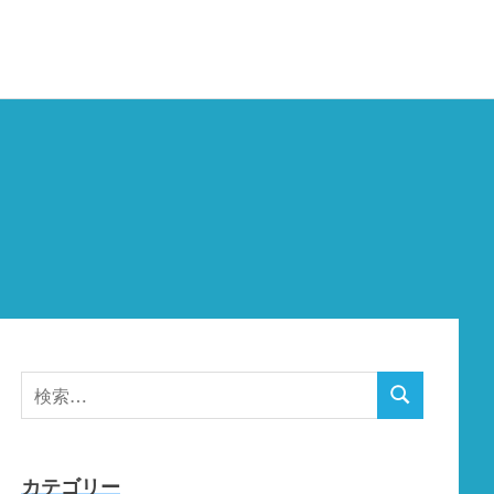
検
検
索
索
対
象:
カテゴリー